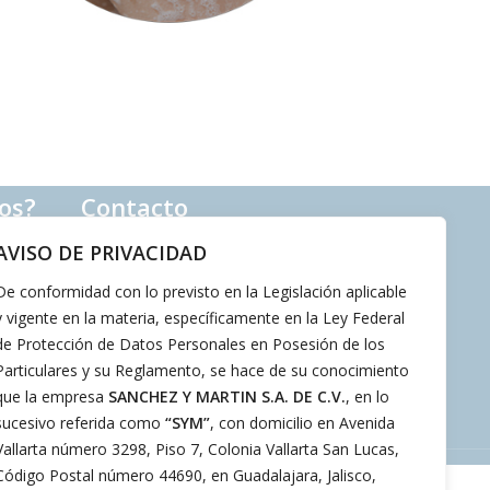
os?
Contacto
AVISO DE PRIVACIDAD
33 3540 3535
33 2257 3150
De conformidad con lo previsto en la Legislación aplicable
contacto@sym.com.mx
y vigente en la materia, específicamente en la Ley Federal
de Protección de Datos Personales en Posesión de los
Particulares y su Reglamento, se hace de su conocimiento
que la empresa
SANCHEZ Y MARTIN S.A. DE C.V.
, en lo
sucesivo referida como
“SYM”
, con domicilio en Avenida
Vallarta número 3298, Piso 7, Colonia Vallarta San Lucas,
Código Postal número 44690, en Guadalajara, Jalisco,