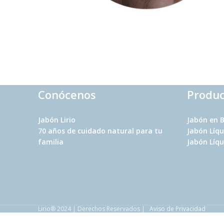
Conócenos
Produc
Jabón Lirio
Jabón en 
70 años
de cuidado natural para tu
Jabón Líq
familia
Jabón Líqu
Lirio® 2024 | Derechos Reservados |
Aviso de Privacidad