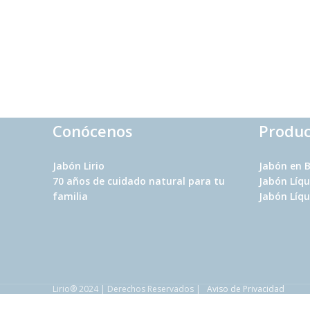
Conócenos
Produc
Jabón Lirio
Jabón en 
70 años
de cuidado natural para tu
Jabón Líq
familia
Jabón Líqu
Lirio® 2024 | Derechos Reservados |
Aviso de Privacidad