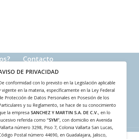
os?
Contacto
AVISO DE PRIVACIDAD
33 3540 3535
33 2257 3150
De conformidad con lo previsto en la Legislación aplicable
contacto@sym.com.mx
y vigente en la materia, específicamente en la Ley Federal
de Protección de Datos Personales en Posesión de los
Particulares y su Reglamento, se hace de su conocimiento
que la empresa
SANCHEZ Y MARTIN S.A. DE C.V.
, en lo
sucesivo referida como
“SYM”
, con domicilio en Avenida
Vallarta número 3298, Piso 7, Colonia Vallarta San Lucas,
Código Postal número 44690, en Guadalajara, Jalisco,