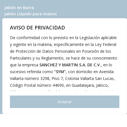
Jabón en Barra
Jabón Líquido para manos
Jabón Líquido Corporal
AVISO DE PRIVACIDAD
¿Quieres Contactarnos?
De conformidad con lo previsto en la Legislación aplicable
y vigente en la materia, específicamente en la Ley Federal
de Protección de Datos Personales en Posesión de los
Contáctanos
Cuidado de la piel
Particulares y su Reglamento, se hace de su conocimiento
Preguntas Frecuentes
que la empresa
SANCHEZ Y MARTIN S.A. DE C.V.
, en lo
sucesivo referida como
“SYM”
, con domicilio en Avenida
Vallarta número 3298, Piso 7, Colonia Vallarta San Lucas,
Código Postal número 44690, en Guadalajara, Jalisco,
México, es responsable del uso, protección y tratamiento
de sus datos personales.
Aceptar
Contacto
Por tal motivo, ha adoptado las medidas de seguridad
33 3540 3535
administrativa, técnica y física necesarias, a fin de proteger
33 2257 3150
los datos personales de sus, asociados, aliados